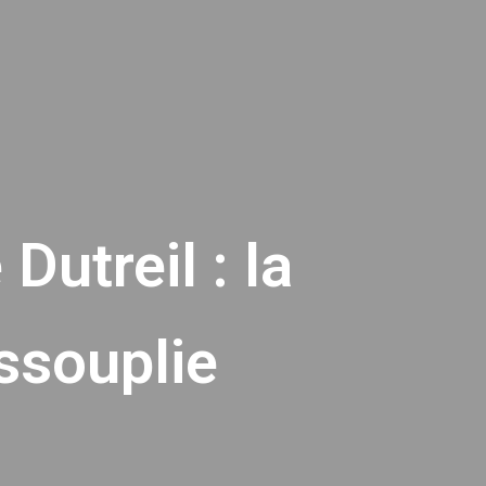
utreil : la
ssouplie