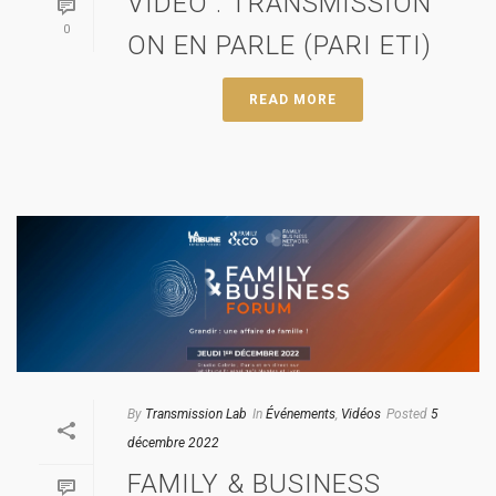
VIDÉO : TRANSMISSION
0
ON EN PARLE (PARI ETI)
READ MORE
By
Transmission Lab
In
Événements
,
Vidéos
Posted
5
décembre 2022
FAMILY & BUSINESS